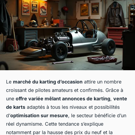
Le
marché du karting d’occasion
attire un nombre
croissant de pilotes amateurs et confirmés. Grâce à
une
offre variée mêlant annonces de karting
,
vente
de karts
adaptés à tous les niveaux et possibilités
d’
optimisation sur mesure
, le secteur bénéficie d’un
réel dynamisme. Cette tendance s’explique
notamment par la hausse des prix du neuf et la